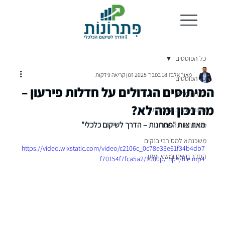
כל הפוסטים
מאור אלבז
18 בפבר׳ 2025
זמן קריאה 9 דקות
כל הפוסטים
המיתוסים הגדולים על חדלות פירעון –
חדלות פרעון
מה נכון ומה לא?
קופות פנסיה מעוקלות
מאת צוות "פתרונות – הדרך לשיקום כלכלי"
משכנתאות הפוכות
משכנתא למסורבי בנקים
https://video.wixstatic.com/video/c2106c_0c78e33e61f34b4db7
הסדר נושים ומשא ומתן
f70154f7fca5a2/1080p/mp4/file.mp4