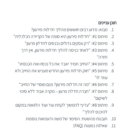
תוכן עניינים
מבוא: מדוע רבים חוששים מהליך חדלות פירעון?
מיתוס 
#1
: "חדלות פירעון היא סופה של הקריירה הכלכלית"
מיתוס 
#2
: "רק עסקים גדולים נכנסים לחדלון פרעון"
מיתוס 
#3
: "לאחר כניסה להליך חדלות פירעון, אין דרך 
חזרה"
מיתוס 
#4
: "החייב תמיד יאבד את כל נכסיו ואת הכנסתו"
מיתוס 
#5
: "חוק חדלות פירעון החדש מעניש את החייב ולא 
עוזר לו"
מיתוס 
#6
: "מה זה חדלות פירעון? פגם מוסרי של החייב"
מיתוס 
#7
: "חברה חדלת פרעון – מקרה אבוד ללא סיכוי 
לשיקום"
מיתוס 
#8
: "עדיף להמשיך לקחת עוד ועוד הלוואות במקום 
להיכנס להליך"
תובנות מהשטח: הסיפור של משה ודוגמאות נוספות
שאלות נפוצות (FAQ)