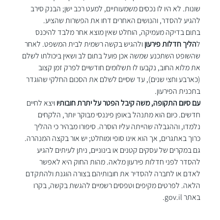
שונות. לא היו לו נכסים משמעותיים, למעט רכב ישן; הבנק סירב 
להגיע להסדר, והנושים האחרים דחו את הפשרות שהציע.
בתום בדיקה מעמיקה, הוחלט שאין מוצא אחר מלבד להיכנס 
ל
הליך חדלות פירעון
 ולהגיש בקשה רשמית לבית המשפט. לאחר 
שהשופט השתכנע שמשה אכן פועל בתום לב ושאין ביכולתו לשלם 
את מלוא החוב, נקבעו לו תשלומים חודשיים לפרק זמן קצוב 
(כארבע וחצי שנים), עד שסיים לשלם את הסכום החלקי שהוגדר 
בתכנית הפירעון.
עם סיום התקופה, משה קיבל הפטר על יתרת חובותיו
 ויצא לחיים 
חדשים. כיום הוא מתנהל באופן פיננסי מבוקר יותר, הלקחים 
נלמדו, וההגבלה שהייתה עליו הוסרה. סיפורו מבהיר כי ההליך 
כרוך באתגרים, אך הוא אינו סופי ומוחלט; יש אור בקצה המנהרה.
גם במקרים של עסקים קטנים או בינוניים, ניתן לעיתים להגיע 
להסדר לפני חדלות פירעון מלאה. מהות החוק היא לאפשר 
לאדם או לחברה להסדיר את חובותיהם בצורה הוגנת ולהתקדם 
הלאה. לפרטים מקיפים וטפסים רשמיים להגשת בקשה, בקרו 
באתר 
gov.il
.