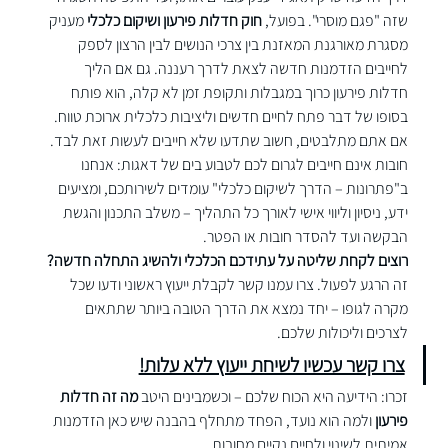
שזה "פגם מוסרי". בפועל, 
חוק חדלות פירעון ושיקום כלכלי
 מעניק 
מסגרת מאורגנת המאזנת בין צרכי הנושים לבין הרצון לספק 
לחייבים הזדמנות חדשה לצאת לדרך רעננה. גם אם הליך 
חדלות פירעון כרוך במגבלות ותקופת זמן לא קלה, הוא פותח 
בסופו של דבר פתח לחיים חדשים וליציבות כלכלית ארוכת טווח.
אם אתם מתלבטים, חשוב שתדעו שלא חייבים לעשות זאת לבד. 
חובות אינם חייבים לגרום לכם לטבוע בים של דאגות: אנחנו 
ב"פתרונות – הדרך לשיקום כלכלי" עומדים לשירותכם, ומציעים 
ידע, ניסיון וליווי אישי לאורך כל התהליך – משלב התכנון והגשת 
הבקשה ועד להסדר חובות או הפטר.
רוצים לקחת שליטה על עתידכם הכלכלי ולהשיג התחלה חדשה?
זה הרגע לפעול. צרו עמנו קשר לקבלת ייעוץ ראשוני ודעו שכל 
מקרה לגופו – יחד נמצא את הדרך הטובה ביותר שתתאים 
לצרכים וליכולות שלכם.
צרו קשר עכשיו לשיחת ייעוץ ללא עלות!
זכרו: הידיעה היא הכוח שלכם – וכשמבינים היטב 
מה זה חדלות 
פירעון
 ולמה הוא נועד, הפחד מתחלף בהבנה שיש כאן הזדמנות 
אמיתית לשינוי ולחיים נקיים מחובות.