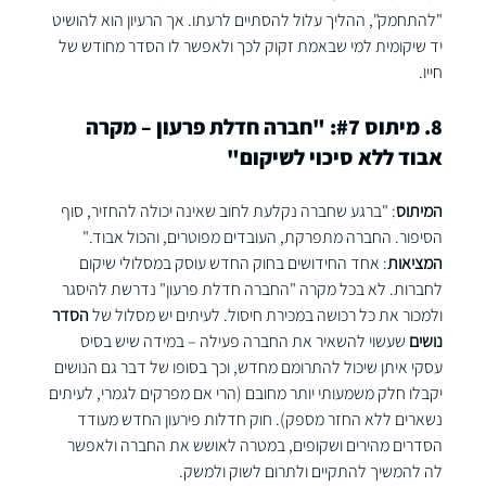
"להתחמק", ההליך עלול להסתיים לרעתו. אך הרעיון הוא להושיט 
יד שיקומית למי שבאמת זקוק לכך ולאפשר לו הסדר מחודש של 
חייו.
8. מיתוס 
#7
: "חברה חדלת פרעון – מקרה 
אבוד ללא סיכוי לשיקום"
המיתוס
: "ברגע שחברה נקלעת לחוב שאינה יכולה להחזיר, סוף 
הסיפור. החברה מתפרקת, העובדים מפוטרים, והכול אבוד."
המציאות
: אחד החידושים בחוק החדש עוסק במסלולי שיקום 
לחברות. לא בכל מקרה "החברה חדלת פרעון" נדרשת להיסגר 
ולמכור את כל רכושה במכירת חיסול. לעיתים יש מסלול של 
הסדר 
נושים
 שעשוי להשאיר את החברה פעילה – במידה שיש בסיס 
עסקי איתן שיכול להתרומם מחדש, וכך בסופו של דבר גם הנושים 
יקבלו חלק משמעותי יותר מחובם (הרי אם מפרקים לגמרי, לעיתים 
נשארים ללא החזר מספק). חוק חדלות פירעון החדש מעודד 
הסדרים מהירים ושקופים, במטרה לאושש את החברה ולאפשר 
לה להמשיך להתקיים ולתרום לשוק ולמשק.