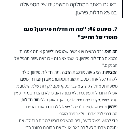
ראו גם באתר 
המחלקה המשפטית של הממשלה 
בנושא חדלות פירעון
.
7. מיתוס 
#6
: "מה זה חדלות פירעון? פגם 
מוסרי של החייב"
המיתוס
: "רק רמאים או אנשים שמנסים 'לשחק אותה מסכנים' 
נמצאים בחדלות פירעון. מי שנמצא בזה – כנראה עשה תרגיל על 
הבנקים."
המציאות
: המציאות מורכבת הרבה יותר. חדלות פירעון יכולה 
לקרות לכל אחד, מסיבות שונות ומגוונות: אובדן עבודה, משבר 
משפחתי, מחלה קשה, משבר עסקי עקב לקוחות שלא שילמו, או 
אפילו התנהלות פיננסית לא נכונה (אם כי לא בהכרח במזיד). אין 
ספק שיש מקרים של ניצול לרעה, אך באופן כללי 
חוק חדלות 
פירעון
 מתייחס למצב כ"כשל" שעלול לקרות באורח החיים 
המודרני לכל אדם – ולא כפגם מוסרי.
כדי למנוע ניצול לרעה, בית המשפט דורש להוכיח תום לב. אם 
יתגלה שהחייב פעל בהונאה או יצר את החובות בכוונה כדי 