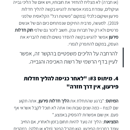
(או חברה) לא מצליח להחזיר את חובותיו, ויש איום של הליכי גבייה 
ועיקולים, עומדת בפניו אפשרות להגיש בקשה להליך חדלות 
פירעון ושיקום כלכלי (במקום "פשיטת רגל" הקלאסית שלפני 
2019). למעשה, מרבית התיקים שנפתחים כיום הם של אנשים 
פרטיים ולא רק של חברות ענק. חשוב לזכור גם שלפי 
חוק חדלות 
פירעון
 אפשר להגיש בקשה להסדר נושים ולנסות להבריא את 
העסק, במקום להתפרק לגמרי.
להרחבה על הליכים משפטיים בהקשר זה, אפשר 
לעיין ב
דף הרשמי של רשות האכיפה והגבייה
.
4. מיתוס 
#3
: "לאחר כניסה להליך חדלות 
פירעון, אין דרך חזרה"
המיתוס
: "ברגע שהתחלת את 
הליך חדלות פירעון
, אתה תקוע 
שם לנצח – כמה שנים טובות ואז אתה לא תוכל לקבל אשראי אף 
פעם. אין שום אפשרות להפסיק באמצע."
המציאות
: הליך זה נועד להיות תחום בזמן ולאחריו, אם החייב 
עומד בתכנית הפירעון, הוא מקבל הפטר (מלא או חלקי). במקרים 