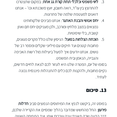
ליווי משפטי וכלכלי תחת קורת גג אחת
: במקום שתצטרכו 
להתרוצץ בין עו"ד, רואה חשבון, יועץ משכנתא וכו' – אנחנו 
דואגים למעטפת שלמה של פתרונות.
יחס אנושי והבנת האתגר
: אנחנו מבינים שלקוחותינו 
נמצאים במצב מלחיץ ומורכב, ולכן מעניקים יחס חם ואוזן 
קשבת, בלי שיפוטיות.
הוכחת הצלחות בפועל
: הניסיון שלנו כולל מקרים מגוונים, 
מחובות קטנים ועד תיקים עם מיליוני שקלים ומספר רב של 
נושים. אנחנו יודעים איך לפעול ביעילות מול רשות האכיפה 
והגבייה, הנאמן ובית המשפט.
בסופו של יום, המטרה שלנו היא לעזור לכם לצאת לחיים חדשים, 
נקיים מחובות, ולהקנות לכם כלים להתנהלות פיננסית נכונה 
לעתיד.
13. סיכום
בפוסט זה, ביקשנו לנפץ את המיתוסים הנפוצים סביב 
חדלות 
פירעון
: החל מהחשש שמדובר בהליך שמסיים את הקריירה שלכם, 
דרך הדעה שרק תאגידי ענק עוברים אותו, ועד התפיסה השגויה 