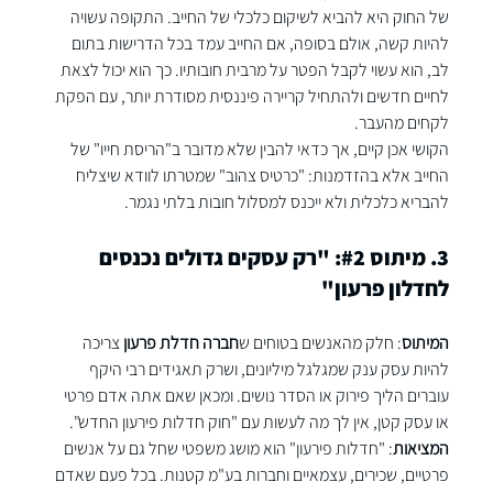
של החוק היא להביא לשיקום כלכלי של החייב. התקופה עשויה 
להיות קשה, אולם בסופה, אם החייב עמד בכל הדרישות בתום 
לב, הוא עשוי לקבל הפטר על מרבית חובותיו. כך הוא יכול לצאת 
לחיים חדשים ולהתחיל קריירה פיננסית מסודרת יותר, עם הפקת 
לקחים מהעבר.
הקושי אכן קיים, אך כדאי להבין שלא מדובר ב"הריסת חייו" של 
החייב אלא בהזדמנות: "כרטיס צהוב" שמטרתו לוודא שיצליח 
להבריא כלכלית ולא ייכנס למסלול חובות בלתי נגמר.
3. מיתוס 
#2
: "רק עסקים גדולים נכנסים 
לחדלון פרעון"
המיתוס
: חלק מהאנשים בטוחים ש
חברה חדלת פרעון
 צריכה 
להיות עסק ענק שמגלגל מיליונים, ושרק תאגידים רבי היקף 
עוברים הליך פירוק או הסדר נושים. ומכאן שאם אתה אדם פרטי 
או עסק קטן, אין לך מה לעשות עם "חוק חדלות פירעון החדש".
המציאות
: "חדלות פירעון" הוא מושג משפטי שחל גם על אנשים 
פרטיים, שכירים, עצמאיים וחברות בע"מ קטנות. בכל פעם שאדם 