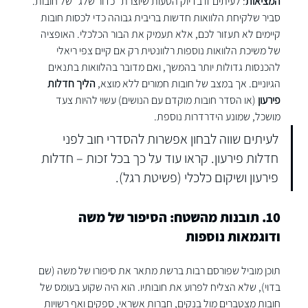
המציאות
: לעיתים זו בדיוק הטעות שיוצרת "כדור שלג" של חובות. 
סביר שלקיחת הלוואות חדשות בריבית גבוהה כדי לכסות חובות 
קיימים לא תעזור לכם, אלא תעמיק את הבור הכלכלי. האופציה 
של משיכת הלוואות נוספות רלוונטית רק אם קיים צפי ריאלי 
להכנסות גדולות יותר בהמשך, ואם מדובר בהלוואות בתנאים 
הגיוניים. אך במצב של חובות חמורים ללא מוצא, 
הליך חדלות 
פירעון
 (או הסדר חובות מוקדם עם הנושים) עשוי להיות צעד 
מושכל, שמונע הידרדרות נוספת.
לעיתים שווה לבחון אפשרות להסדרי חוב לפני 
חדלות פירעון. קראו עוד על כך ב
כל זכות – חדלות 
פירעון ושיקום כלכלי (פשיטת רגל)
.
10. תובנות מהשטח: הסיפור של משה 
ודוגמאות נוספות
תוכן מוביל שפורסם רבות ברשת מתאר את סיפורו של משה (שם 
בדוי), שלא הצליח לפרוע את חובותיו. הוא היה שקוע בעומס של 
חובות מצטברים מול בנקים, חברות אשראי, ספקים ואף רשויות 