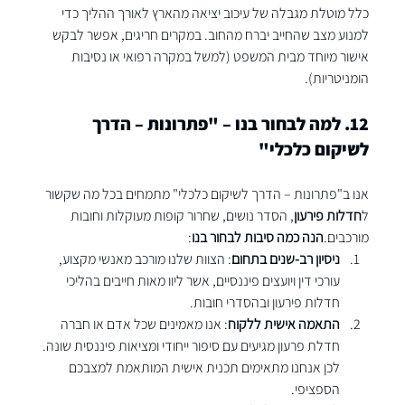
כלל מוטלת מגבלה של עיכוב יציאה מהארץ לאורך ההליך כדי 
למנוע מצב שהחייב יברח מהחוב. במקרים חריגים, אפשר לבקש 
אישור מיוחד מבית המשפט (למשל במקרה רפואי או נסיבות 
הומניטריות).
12. למה לבחור בנו – "פתרונות – הדרך 
לשיקום כלכלי"
אנו ב"פתרונות – הדרך לשיקום כלכלי" מתמחים בכל מה שקשור 
ל
חדלות פירעון
, הסדר נושים, שחרור קופות מעוקלות וחובות 
מורכבים.
הנה כמה סיבות לבחור בנו
:
ניסיון רב-שנים בתחום
: הצוות שלנו מורכב מאנשי מקצוע, 
עורכי דין ויועצים פיננסיים, אשר ליוו מאות חייבים בהליכי 
חדלות פירעון ובהסדרי חובות.
התאמה אישית ללקוח
: אנו מאמינים שכל אדם או חברה 
חדלת פרעון מגיעים עם סיפור ייחודי ומציאות פיננסית שונה. 
לכן אנחנו מתאימים תכנית אישית המותאמת למצבכם 
הספציפי.