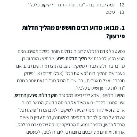
למה לבחור בנו – "פתרונות – הדרך לשיקום כלכלי"
סיכום
1. מבוא: מדוע רבים חוששים מהליך חדלות 
פירעון?
כמעט כל אדם הנקלע לחובות גדולים תוהה בשלב מסוים: האם 
הגיע הזמן להיכנס אל 
הליך חדלות פירעון
? החשש מוכר ומובן – 
מדובר בהחלטה כבדת משקל, שסביבה נוצרו מיתוסים רבים. אם 
בעבר שם ההליך היה "פשיטת רגל" (אצל יחידים) או "פירוק 
חברה" (אצל תאגידים), הרי שכיום החוק מגדיר זאת יותר בצורת 
"חדלות פירעון ושיקום כלכלי".
השינוי הלשוני, שבא לידי ביטוי במסגרת 
חוק חדלות פירעון החדש
, 
אינו סמנטי בלבד: הוא מעיד על תפיסה חדשה, הרואה בחייב 
אדם שזכאי להזדמנות שנייה ולשיקום, ולא בהכרח "פושט רגל" 
שעבר על החוק.למרות התפיסה המשתנה, רבים עדיין חוששים 
מחדל פרעון, ולפיכך נמנעים מבדיקה עמוקה של מצבם הכלכלי. 
אחרות ואחרים מסתבכים בחובות גדלים והולכים, ולפעמים 