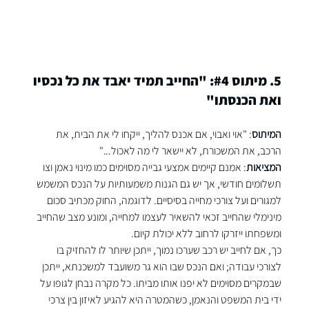
5. מיתוס 
#4
: "החייב תמיד יאבד את כל נכסיו 
ואת הכנסתו"
המיתוס
: "אוי ואבוי, אם אכנס להליך, ייקחו לי את הבית, את 
הרכב, את המשכורת, לא יישאר לי מה לאכול..."
המציאות
: אמנם קיימים אמצעי גבייה מסוימים כמו מינוי נאמן וצו 
תשלומים חודשי, אך יש גם הגנות משמעותיות על הנכס המשמש 
למגורים ועל צורכי מחייה בסיסיים. לדוגמה, החוק מכתיב סכום 
מינימלי שהחייב זכאי להשאיר לעצמו למחייה, ומונע מצב שהחייב 
ומשפחתו ייזרקו לרחוב ללא יכולת קיום.
כך, אם לחייב יש רכב שערכו נמוך, ייתכן שיותר לו להחזיק בו 
לצורכי עבודה; ואם הנכס שבו הוא גר משועבד למשכנתא, ייתכן 
שבמקרים מסוימים לא יפנו אותו מביתו. כל מקרה נבחן לגופו על 
ידי בית המשפט והנאמן, כשהמטרה היא להגיע לאיזון בין צרכי 