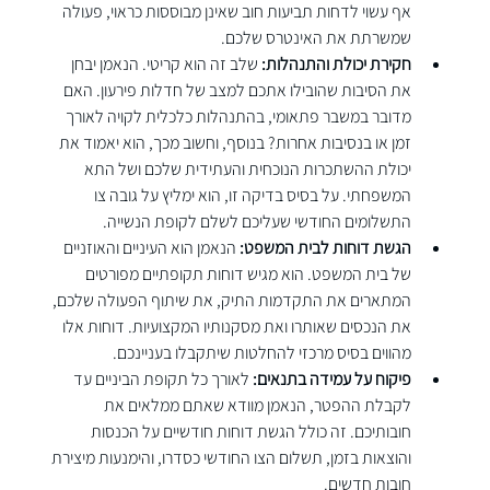
אף עשוי לדחות תביעות חוב שאינן מבוססות כראוי, פעולה 
שמשרתת את האינטרס שלכם.
חקירת יכולת והתנהלות:
 שלב זה הוא קריטי. הנאמן יבחן 
את הסיבות שהובילו אתכם למצב של חדלות פירעון. האם 
מדובר במשבר פתאומי, בהתנהלות כלכלית לקויה לאורך 
זמן או בנסיבות אחרות? בנוסף, וחשוב מכך, הוא יאמוד את 
יכולת ההשתכרות הנוכחית והעתידית שלכם ושל התא 
המשפחתי. על בסיס בדיקה זו, הוא ימליץ על גובה צו 
התשלומים החודשי שעליכם לשלם לקופת הנשייה.
הגשת דוחות לבית המשפט:
 הנאמן הוא העיניים והאוזניים 
של בית המשפט. הוא מגיש דוחות תקופתיים מפורטים 
המתארים את התקדמות התיק, את שיתוף הפעולה שלכם, 
את הנכסים שאותרו ואת מסקנותיו המקצועיות. דוחות אלו 
מהווים בסיס מרכזי להחלטות שיתקבלו בעניינכם.
פיקוח על עמידה בתנאים:
 לאורך כל תקופת הביניים עד 
לקבלת ההפטר, הנאמן מוודא שאתם ממלאים את 
חובותיכם. זה כולל הגשת דוחות חודשיים על הכנסות 
והוצאות בזמן, תשלום הצו החודשי כסדרו, והימנעות מיצירת 
חובות חדשים.