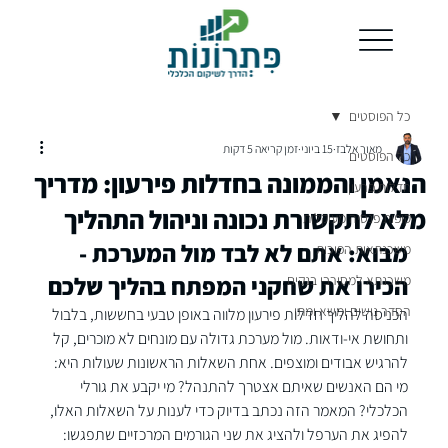
כל הפוסטים
מאור אלבז
15 ביוני
זמן קריאה 5 דקות
כל הפוסטים
הנאמן והממונה בחדלות פירעון: מדריך
חדלות פרעון
מלא לתקשורת נכונה וניהול התהליך
קופות פנסיה מעוקלות
מבוא: אתם לא לבד מול המערכת - 
משכנתאות הפוכות
הכירו את שחקני המפתח בהליך שלכם
משכנתא למסורבי בנקים
הסדר נושים ומשא ומתן
הכניסה להליך חדלות פירעון מלווה באופן טבעי בחששות, בלבול 
ותחושת אי-ודאות. מול מערכת גדולה עם מונחים לא מוכרים, קל 
להרגיש אבודים ומוצפים. אחת השאלות הראשונות שעולות היא: 
מי הם האנשים שאיתם אצטרך להתנהל? מי יקבע את גורלי 
הכלכלי? המאמר הזה נכתב בדיוק כדי לענות על השאלות האלו, 
להפיג את הערפל ולהציג את שני הגורמים המרכזיים שתפגשו: 