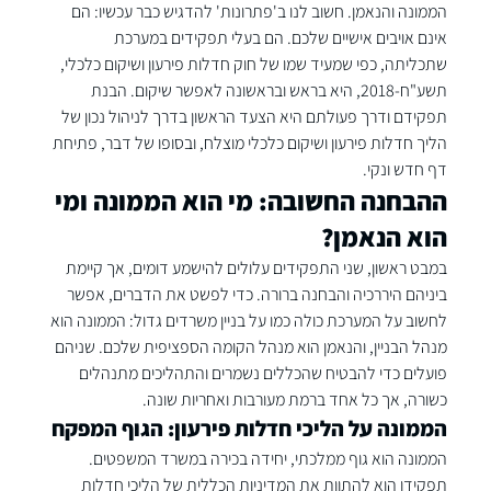
הממונה והנאמן. חשוב לנו ב'פתרונות' להדגיש כבר עכשיו: הם 
אינם אויבים אישיים שלכם. הם בעלי תפקידים במערכת 
שתכליתה, כפי שמעיד שמו של 
חוק חדלות פירעון ושיקום כלכלי, 
תשע"ח-2018
, היא בראש ובראשונה לאפשר שיקום. הבנת 
תפקידם ודרך פעולתם היא הצעד הראשון בדרך לניהול נכון של 
הליך חדלות פירעון ושיקום כלכלי
 מוצלח, ובסופו של דבר, פתיחת 
דף חדש ונקי.
ההבחנה החשובה: מי הוא הממונה ומי 
הוא הנאמן?
במבט ראשון, שני התפקידים עלולים להישמע דומים, אך קיימת 
ביניהם היררכיה והבחנה ברורה. כדי לפשט את הדברים, אפשר 
לחשוב על המערכת כולה כמו על בניין משרדים גדול: הממונה הוא 
מנהל הבניין, והנאמן הוא מנהל הקומה הספציפית שלכם. שניהם 
פועלים כדי להבטיח שהכללים נשמרים והתהליכים מתנהלים 
כשורה, אך כל אחד ברמת מעורבות ואחריות שונה.
הממונה על הליכי חדלות פירעון: הגוף המפקח
הממונה הוא גוף ממלכתי, יחידה בכירה במשרד המשפטים. 
תפקידו הוא להתוות את המדיניות הכללית של הליכי חדלות 