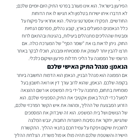
הפירעון בישראל. הוא אינו מעורב בפרטי התיק היום-יומיים שלכם; 
לא תדברו איתו ישירות בטלפון ולא תגישו לו את הדוחות 
החודשיים. תפקידו אסטרטגי וניהולי. הוא אחראי על פיקוח על 
כלל הנאמנים הפועלים בארץ, קובע נהלים, מפרסם הנחיות 
ומבטיח שההליכים מתנהלים ביעילות, בהגינות ובהתאם לרוח 
החוק. ניתן לראות בו את "שומר הסף" של המערכת כולה. אם 
תרצו להבין יותר לעומק את סמכויותיו ומבנהו, תוכלו לבקר באתר 
הרשמי של 
הממונה על הליכי חדלות פירעון ושיקום כלכלי
.
הנאמן: מנהל התיק האישי שלכם
אם הממונה הוא מנהל הבניין, הנאמן הוא הדמות החשובה ביותר 
בקומה שלכם. הנאמן, שהוא לרוב עורך דין או רואה חשבון בעל 
מומחיות בתחום, מתמנה על ידי בית המשפט או רשם ההוצאה 
לפועל כדי לנהל באופן אקטיבי את התיק הספציפי שלכם. הוא 
הזרוע המבצעת של ההליך, ומהווה את איש הקשר המרכזי שלכם, 
של הנושים ושל בית המשפט. הוא זה שיבדוק את המסמכים 
שתגישו, יחקור את נסיבות היווצרות החובות, יגבש המלצה 
לתוכנית שיקום ויפקח על עמידתכם בתנאי ההליך. התקשורת 
הישירה והשוטפת שלכם תהיה מולו או מול משרדו. הצלחת ההליך 