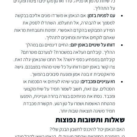
כל שיחת טלפון או פנייה. סדר וארגון מקרינים רצינות ומקלים 
על התהליך.
ענו לפניות בזמן:
 אם הנאמן או משרדו פונים אליכם בבקשה 
למסמך או להבהרה, אל תתעלמו. השתדלו לספק את 
המידע המבוקש בהקדם האפשרי. זמינות ותגובתיות מראות 
שאתם לוקחים אחריות ומחויבים לתהליך.
דווחו על שינויים באופן יזום:
 החיים דינמיים גם במהלך 
ההליך. קיבלתם העלאה במשכורת? לצערכם פוטרתם? 
קיבלתם במפתיע כספי ירושה? אל תחכו שהנאמן יגלה זאת. 
צרו קשר באופן יזום ודווחו על כל שינוי מהותי במצבכם. גישה 
פרואקטיבית זו בונה אמון ומונעת סיבוכים בהמשך.
היו ענייניים ומכבדים:
 טבעי שיהיו לעיתים אי הסכמות או 
תסכולים. עם זאת, חשוב לשמור תמיד על שיח מקצועי 
ומכבד. נסחו את פניותיכם בצורה ברורה ועניינית, הימנעו 
מהטחת האשמות ושמרו על טון רגוע. תקשורת מכבדת 
תמיד משיגה תוצאות טובות יותר.
שאלות ותשובות נפוצות
האם הנאמן יכול להיכנס לחשבון הבנק שלי?
כן. במסגרת הסמכויות שהחוק מעניק לו, הנאמן רשאי לקבל מידע 