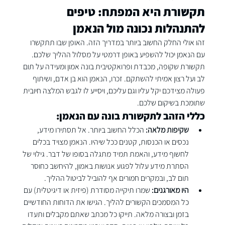
תקשורת היא המפתח: טיפים 
להתנהלות נכונה מול הנאמן
זהו אולי החלק החשוב ביותר במדריך הזה. האופן שבו תתקשרו 
עם הנאמן יכול להשפיע באופן דרמטי על מסלול ההליך שלכם. 
תקשורת שקופה, מכבדת ופרואקטיבית בונה אמון ומעידה על תום 
לב ועל רצון אמיתי להשתקם. זכרו, הנאמן הוא בן אדם, ושיתוף 
פעולה מצידכם יקל עליו וגם עליכם, ויסייע לו לגבש המלצה חיובית 
שתומכת בשיקום שלכם.
כללי הזהב לתקשורת בונה עם הנאמן:
שקיפות מלאה:
 הכלל החשוב ביותר. אל תסתירו מידע, 
נכסים או הכנסות, קטנים ככל שיהיו. הנאמן מצויד בכלים 
לחשוף מידע, והאמת תמיד מתגלה בסופו של דבר. גילוי של 
הסתרת מידע עלול לפגוע אנושות באמון, להיחשב כחוסר 
תום לב, ובמקרים חמורים אף להוביל לביטול ההליך.
היו מאורגנים:
 שמרו תיקייה מסודרת (פיזית או דיגיטלית) עם 
כל המסמכים הקשורים להליך. הגישו את הדוחות החודשיים 
בזמן ובצורה מלאה. תייקו כל מכתב שאתם מקבלים ותעדו 