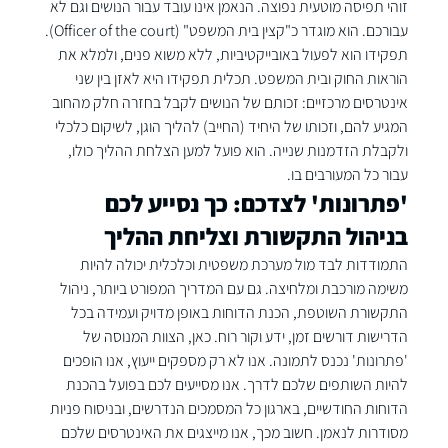
זוהי תפיסה מוטעית נפוצה. הנאמן אינו עובד עבור הנושים וגם לא 
עבורכם. הוא מוגדר כ"קצין בית המשפט" (Officer of the court). 
תפקידו הוא לפעול באובייקטיביות, ללא משוא פנים, ולמלא את 
הוראות החוק ובית המשפט. תכלית תפקידו היא לאזן בין שני 
אינטרסים מרכזיים: זכותם של הנושים לקבל בחזרה חלק מהחוב 
המגיע להם, וזכותו של היחיד (החייב) להליך הוגן, לשיקום כלכלי 
ולקבלת הזדמנות שנייה. הוא פועל למען הצלחת ההליך כולו, 
עבור כל המעורבים בו.
'פתרונות' לצדכם: כך נסייע לכם 
בניהול התקשורת וצליחת ההליך
התמודדות לבד מול מערכת משפטית וכלכלית יכולה להיות 
משימה מורכבת ומלחיצה. גם עם המדריך המפורט ביותר, ניהול 
התקשורת השוטפת, הכנת הדוחות באופן מדויק ועמידה בכל 
הדרישות דורשים זמן, ידע וקור רוח. כאן, הצוות המנוסה של 
'פתרונות' נכנס לתמונה. אנו לא רק מספקים ייעוץ, אנו הופכים 
להיות השותפים שלכם לדרך. אנו מסייעים לכם בפועל בהכנת 
הדוחות החודשיים, בארגון כל המסמכים הנדרשים, ובניסוח פניות 
מסודרות לנאמן. חשוב מכך, אנו מייצגים את האינטרסים שלכם 