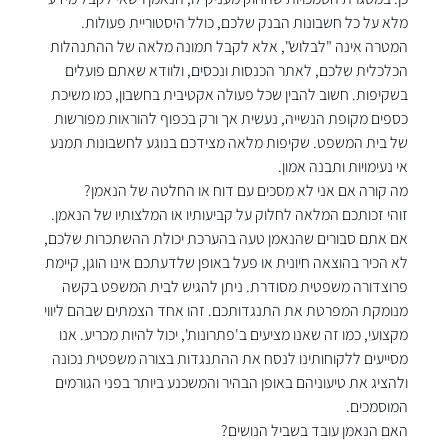
מלא על כל חשבונות הבנק שלכם, כולל היסטוריית פעולות. 
המטרה אינה "לבלוש", אלא לקבל תמונה מלאה של ההתנהלות 
הכלכלית שלכם, לאתר הכנסות ונכסים, ולוודא שאתם פועלים 
בשקיפות. חשוב להבין שכל פעולה אקטיבית בחשבון, כמו משיכת 
כספים מקופת הנשייה, נעשית אך ורק בכפוף להוראות מפורשות 
של בית המשפט. שקיפות מלאה מצידכם בנוגע לחשבונות תמנע 
אי נעימויות ותבנה אמון.
מה קורה אם אני לא מסכים עם דוח או החלטה של הנאמן?
זוהי זכותכם המלאה לחלוק על קביעותיו או המלצותיו של הנאמן. 
אם אתם סבורים שהנאמן טעה בהערכת יכולת ההשתכרות שלכם, 
לא הכיר בהוצאה חיונית או פעל באופן שלדעתכם אינו הוגן, קיימת 
פרוצדורה משפטית מסודרת. ניתן להגיש לבית המשפט בקשה 
מנומקת המפרטת את התנגדותכם. זהו אחד הצמתים שבהם ליווי 
מקצועי, כמו זה שאנו מציעים ב'פתרונות', יכול להיות מכריע. אנו 
מסייעים ללקוחותינו לנסח את ההתנגדות בצורה משפטית נכונה 
ולהציג את טיעוניהם באופן הבהיר והמשכנע ביותר בפני הגורמים 
המוסמכים.
האם הנאמן עובד בשביל הנושים?