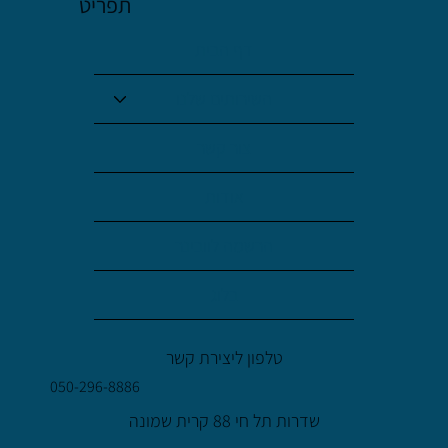
תפריט
דף הבית
השירותים שלנו
צור קשר
אודות
הרשמה לוובינר
בלוג
טלפון ליצירת קשר
050-296-8886
שדרות תל חי 88 קרית שמונה