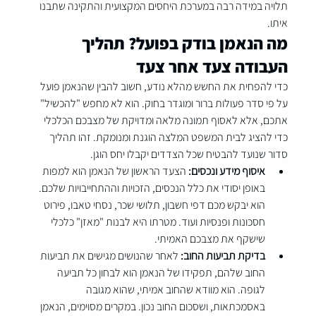
תלויה במידה רבה במערכת היחסים המקצועית והתקינה שתבנו 
איתו.
מה הנאמן בודק בפועל? תהליך 
העבודה צעד אחר צעד
כדי להפחית את החשש מהלא נודע, חשוב להבין שהנאמן פועל 
על פי סדר פעולות ברור ומוגדר בחוק. הוא לא מחפש "להכשיל" 
אתכם, אלא לאסוף תמונה מלאה ומדויקת של מצבכם הכלכלי 
כדי להציג לבית המשפט המלצה הוגנת ומנומקת. זהו תהליך 
סדור שנועד להבטיח שכל הצדדים יקבלו יחס הוגן.
איסוף מידע ונכסים:
 הצעד הראשון של הנאמן הוא למפות 
באופן יסודי את כלל הנכסים, הזכויות וההתחייבויות שלכם. 
הוא יבקש מכם דפי חשבון, תלושי שכר, נסחי טאבו, פירוט 
חסכונות ופנסיות ועוד. מטרתו היא לבנות "מאזן" כלכלי 
שישקף את מצבכם האמיתי.
בדיקת תביעות החוב:
 לאחר שהנושים מגישים את תביעות 
החוב שלהם, תפקידו של הנאמן הוא לבחון כל תביעה 
לגופה. הוא מוודא שהחוב אמיתי, שהוא מגובה 
באסמכתאות, ושסכום החוב נכון. במקרים מסוימים, הנאמן 