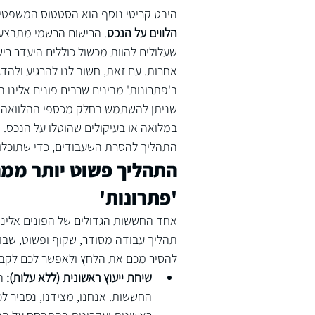
היבט קריטי נוסף הוא הסטטוס המשפטי 
הלווים על הנכס
. הרישום הרשמי מתבצע
שעלולים להוות מכשול כוללים היעדר ריש
אחרות. עם זאת, חשוב לנו להרגיע ולהדג
ב'פתרונות' מבינים שרבים פונים אלינו 
שניתן להשתמש בחלק מכספי ההלוואה כד
במלואה או בעיקולים שהוטלו על הנכס. 
התהליך להסרת השעבודים, כדי שתוכלו 
התהליך פשוט יותר ממ
'פתרונות'
אחד החששות הגדולים של הפונים אלינו נ
תהליך עבודה מסודר, שקוף ופשוט, שבו 
להסיר מכם את הלחץ ולאפשר לכם לקב
שיחת ייעוץ ראשונית (ללא עלות):
 ה
החששות. אנחנו, מצידנו, נסביר לכ