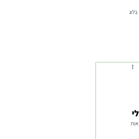
בלוג
י
אות 