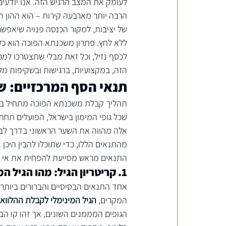
לעומק את המצב הרגיש הזה. אנו יודעים
הרבה יותר מארבעה קירות – הוא ההון המ
של יציבות, למקור הכנסה פנויה שיאפשר 
ללא לחץ. 
פתרון משכנתא הפוכה
 הוא כל
לכסף נזיל, וכל זאת מבלי שתצטרכו למכו
הזה, במקצועיות, ברגישות ובשקיפות מ
תנאי הסף המרכזיים: 
תהליך קבלת משכנתא הפוכה מתחיל בבחי
שכל גופי המימון בישראל, הפועלים תחת
אלה מהווה את השער הראשוני בדרך לבח
מהתנאים הללו, כדי שתוכלו להבין היכ
התנאים מראש מסייעת להפחית את אי הוו
1. קריטריון הגיל: מהו הגיל המינימלי הנדרש?
אחד התנאים הבסיסיים והברורים ביותר ה
המקרים, 
הגיל המינימלי לקבלת ההלוואה 
הגופים המממנים השונים, אך זהו קו הב