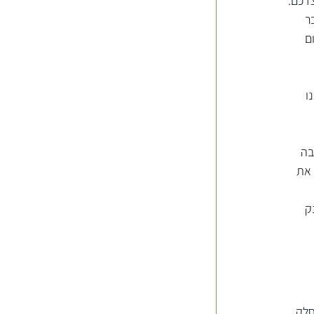
צדכם.
ר 
ם 
ו 
בה 
את 
ק 
לק 