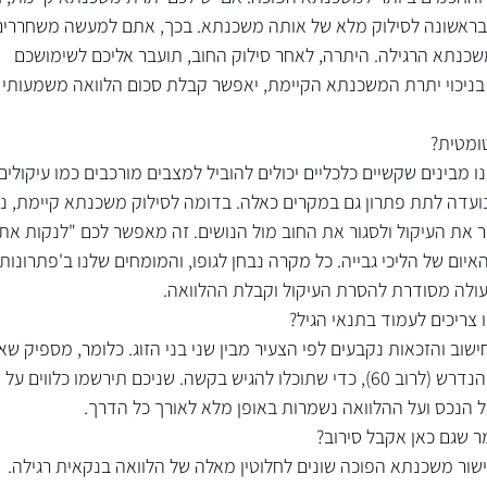
בראשונה לסילוק מלא של אותה משכנתא. בכך, אתם למעשה משחררים
נתא הרגילה. היתרה, לאחר סילוק החוב, תועבר אליכם לשימושכם 
 בניכוי יתרת המשכנתא הקיימת, יאפשר קבלת סכום הלוואה משמעותי 
טומטית?
 מבינים שקשיים כלכליים יכולים להוביל למצבים מורכבים כמו עיקולים.
דה לתת פתרון גם במקרים כאלה. בדומה לסילוק משכנתא קיימת, ני
 את העיקול ולסגור את החוב מול הנושים. זה מאפשר לכם "לנקות את 
ום של הליכי גבייה. כל מקרה נבחן לגופו, והמומחים שלנו ב'פתרונות'
פעולה מסודרת להסרת העיקול וקבלת ההלוואה.
 צריכים לעמוד בתנאי הגיל?
ישוב והזכאות נקבעים לפי הצעיר מבין שני בני הזוג. כלומר, מספיק שא
מכם (הצעיר יותר) עומד בגיל המינימוм הנדרש (לרוב 60), כדי שתוכלו להגיש בקשה. שניכם תירשמו כלווים על 
ל הנכס ועל ההלוואה נשמרות באופן מלא לאורך כל הדרך.
ר שגם כאן אקבל סירוב?
שור משכנתא הפוכה שונים לחלוטין מאלה של הלוואה בנקאית רגילה. 