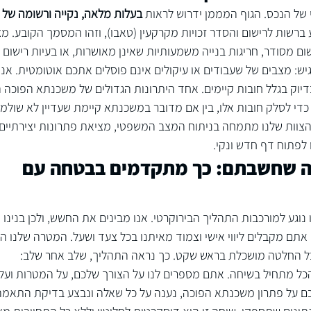
של הנכס. הגוף המממן ידרוש לראות 
בעלות מלאה, נקייה ורשומה של 
 ב
רשות לרישום והסדר זכויות מקרקעין (טאבו)
, וזהו המסמך הקובע. מצ
ום מסודר, חריגות בנייה משמעותיות שאינן מאושרות, או בעיות רישום 
יש: מצבים של שעבודים או עיקולים אינם פוסלים אתכם אוטומטית. אנו 
בדיוק בגלל חובות קיימים. אחד היתרונות הגדולים של משכנתא הפוכה ה
י לסלק חובות אלו, בין אם מדובר במשכנתא קיימת שעדיין לא שולמה
הצוות שלנו מתמחה בניתוח המצב המשפטי, מציאת פתרונות יצירתיים ול
לפתוח דף חדש ונקי.
ה שחשבתם: כך מתקדמים בבטחה עם 
וגע למורכבות התהליך הבירוקרטי. אנו מבינים את החשש, ולכן בנינו 
אתם מקבלים ליווי אישי וצמוד מאיתנו בכל צעד ושעל. המטרה שלנו הי
ל החלטה מושכלת בראש שקט. כך נראה התהליך, שלב אחר שלב:
כל מתחיל בשיחה. אתם מספרים לנו על הצורך שלכם, על המטרות ועל 
ם על 
פתרון משכנתא הפוכה
, נענה על כל שאלה ונבצע בדיקת התאמה