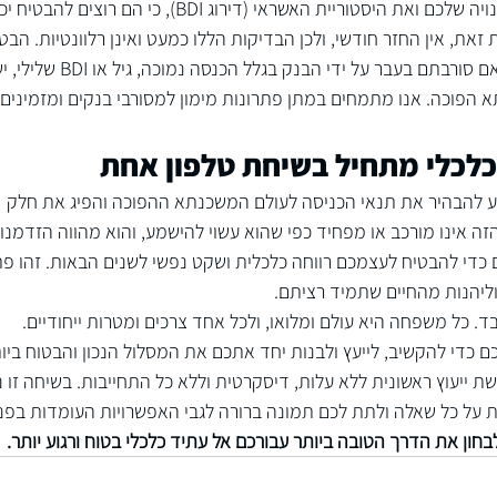
הבנקים בודקים בעיקר את ההכנסה הפנויה שלכם ואת היסטוריית האשראי (דירוג BDI), כי הם רוצי
ת, אין החזר חודשי, ולכן הבדיקות הללו כמעט ואינן רלוונטיות. הבט
המרכזית היא שווי הנכס שלכם. לכן, גם אם סורבתם בעבר על ידי הבנק בגלל הכנסה נמוכה, גיל
תא הפוכה. אנו מתמחים במתן 
פתרונות מימון למסורבי בנקים
 ומזמינים 
כלכלי מתחיל בשיחת טלפון אחת
יע להבהיר את תנאי הכניסה לעולם המשכנתא ההפוכה והפיג את חלק 
ה אינו מורכב או מפחיד כפי שהוא עשוי להישמע, והוא מהווה הזדמנו
י להבטיח לעצמכם רווחה כלכלית ושקט נפשי לשנים הבאות. זהו פתר
יהנות מהחיים שתמיד רציתם.
. כל משפחה היא עולם ומלואו, ולכל אחד צרכים ומטרות ייחודיים. 
ם כדי להקשיב, לייעץ ולבנות יחד אתכם את המסלול הנכון והבטוח ביות
שת ייעוץ ראשונית ללא עלות
, דיסקרטית וללא כל התחייבות. בשיחה זו נ
 על כל שאלה ולתת לכם תמונה ברורה לגבי האפשרויות העומדות בפני