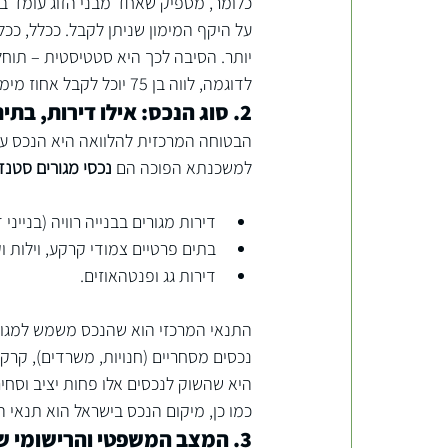
כלומר, מספיק שאחד מבני הזוג עומד בד
על היקף המימון שניתן לקבל. ככלל, ככל 
יותר. הסיבה לכך היא סטטיסטית – תוחלת
לדוגמה, לווה בן 75 יוכל לקבל אחוז מימון גבוה יותר מלווה בן 62 על אותו נכס בדיוק.
2. סוג הנכס: אילו דירות, בתים ונכסים כשירים?
הבטוחה המרכזית להלוואה היא הנכס עצמו
למשכנתא הפוכה הם 
נכסי מגורים סטנ
דירות מגורים בבנייה רוויה (בנייני ד
בתים פרטיים צמודי קרקע, וילות וק
דירות גג ופנטהאוזים.
התנאי המרכזי הוא שהנכס משמש למגורי
נכסים מסחריים (חנויות, משרדים), קרקע
היא שהשוק לנכסים אלו פחות יציב וסחיר
כמו כן, מיקום הנכס בישראל הוא תנאי ה
3. המצב המשפטי והרישומי של הנכס: מה בודקים בטאבו?