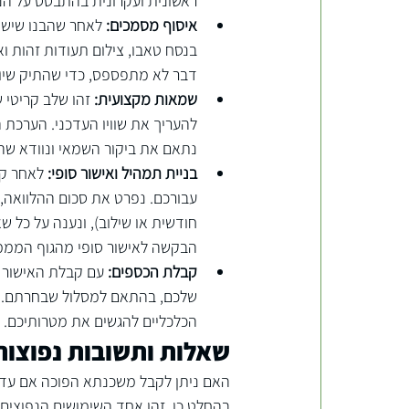
ראשונית ועקרונית בהתבסס על הנת
איסוף מסמכים:
 לאחר שהבנו שישנ
בנסח טאבו, צילום תעודות זהות ואי
דבר לא מתפספס, כדי שהתיק שיוגש
שמאות מקצועית:
 זהו שלב קריטי 
להעריך את שוויו העדכני. הערכת 
נתאם את ביקור השמאי ונוודא שה
בניית תמהיל ואישור סופי:
 לאחר קב
עבורכם. נפרט את סכום ההלוואה,
חודשית או שילוב), ונענה על כל 
הבקשה לאישור סופי מהגוף המממן
קבלת הכספים:
 עם קבלת האישור ה
שלכם, בהתאם למסלול שבחרתם. ז
הכלכליים להגשים את מטרותיכם.
שאלות ותשובות נפוצות
האם ניתן לקבל משכנתא הפוכה אם עדיי
בהחלט כן. זהו אחד השימושים הנפוצים