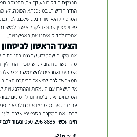
החזר חודשית. במשכנתא הפוכה, לעומת זא
סיכוי מצוין שתוכלו לקבל אישור למשכנ
אתכם לבדוק איתנו את האפשרויות.
הצעד הראשון לביטחון 
אנו מקווים שהמידע שהצגנו בפניכם סי
מהחששות. חשוב לנו שתזכרו: התהליך הז
אמיתית ואחראית להשתמש בנכס שלכם כד
המאפשר לכם להישאר בביתכם האהוב ול
אל תישארו עם השאלות וההתלבטויות לבד
המומחים שלנו ב'פתרונות' זמינים עבורכ
עבורכם. אנו מזמינים אתכם ל
תיאום פגי
לבחון את המקרה הספציפי שלכם, לענות
חייגו עכשיו 050-296-8886 ונעזור לכם לבחון את הדרך הטובה ביותר עבורכם אל עתיד כלכלי בטוח ורגוע יותר.