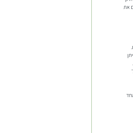
 את 
 
תן 
 
חד 