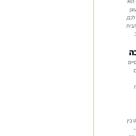
הוא 
גן 
לכם, 
הבית 
 
ה
יים 
 
 
בין 
 