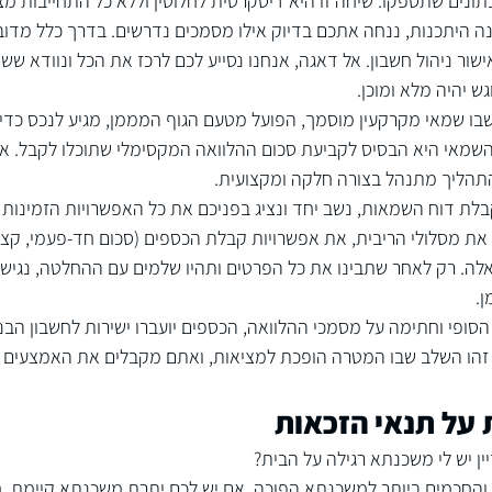
ונים שתספקו. שיחה זו היא דיסקרטית לחלוטין וללא כל התחייבות מ
ה היתכנות, ננחה אתכם בדיוק אילו מסמכים נדרשים. בדרך כלל מדוב
שור ניהול חשבון. אל דאגה, אנחנו נסייע לכם לרכז את הכל ונוודא ששו
 יהיה מלא ומוכן.
שבו שמאי מקרקעין מוסמך, הפועל מטעם הגוף המממן, מגיע לנכס כדי 
השמאי היא הבסיס לקביעת סכום ההלוואה המקסימלי שתוכלו לקבל. אנ
תהליך מתנהל בצורה חלקה ומקצועית.
לת דוח השמאות, נשב יחד ונציג בפניכם את כל האפשרויות הזמינות 
 את מסלולי הריבית, את אפשרויות קבלת הכספים (סכום חד-פעמי, קצ
שאלה. רק לאחר שתבינו את כל הפרטים ותהיו שלמים עם ההחלטה, נגיש 
.
סופי וחתימה על מסמכי ההלוואה, הכספים יועברו ישירות לחשבון הבנ
הו השלב שבו המטרה הופכת למציאות, ואתם מקבלים את האמצעים 
 על תנאי הזכאות
ן יש לי משכנתא רגילה על הבית?
 והחכמים ביותר למשכנתא הפוכה. אם יש לכם יתרת משכנתא קיימת, ח