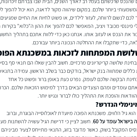
 שהנכס שרכשתם בעמל רב לאורך השנים, הבית שבו צברתם זיכרונות, 
שמעותי ביותר שלכם. במקום שיהווה מקור לדאגה, הוא יכול להפוך לעו
לכם לנשום לרווחה, לעזור לילדים, או פשוט לחיות את החיים שמגיעים 
י פיננסי מכובד ויציב, המאפשר לכם להפוך את ההון ה"כלוא" בקירות 
ר את הנכס או לעזוב אותו. אנחנו כאן כדי ללוות אתכם בתהליך החשוב
לאה, כדי שתקבלו את ההחלטה הנכונה ביותר עבורכם.
שלושת המפתחות לזכאות במשכנתא הפוכ
נת שלושה קריטריונים מרכזיים. חשוב להבין שאלו הם תנאי סף בסיס
 כללים שמתווה 
בנק ישראל
, בודקים כבר בשלב הראשון. עמידה בתנאים
ינת הבקשה שלכם לעומק. נפרט כעת באופן ברור ופשוט כל אחד 
ן אתם עומדים ומהם הצעדים הבאים בדרך למימוש הזכאות שלכם. הכרת
דאות והופכת את התהליך כולו לברור ונגיש יותר.
וא גיל הלווים. משכנתא הפוכה מיועדת לאוכלוסייה הבוגרת, וברוב 
בישראל עומד על 60
. חשוב לציין כי דרישת הגיל עשויה להשתנות מעט 
סיס המקובל בשוק. כאשר מדובר בזוג, התנאי מתייחס לצעיר מביניהם –