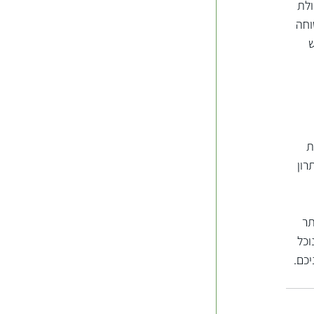
ם להבטיח יכולת 
וחה 
 או BDI שלילי, יש 
ת 
ון 
ר 
וכל 
כם.