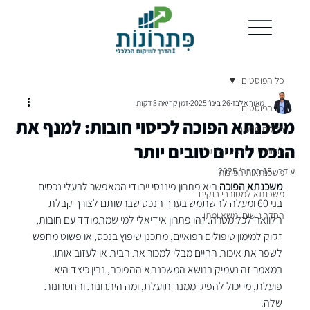
כל הפוסטים
מאור אלבז
26 בינו׳ 2025
זמן קריאה 3 דקות
כל הפוסטים
משכנתא הפוכה לכיסוי חובות: למנף את
חדלות פרעון
הנכס לחיים טובים יותר
קופות פנסיה מעוקלות
עודכן:
18 בפבר׳ 2025
משכנתאות הפוכות
משכנתא הפוכה
 היא פתרון פיננסי ייחודי המאפשר לבעלי נכסים 
משכנתא למסורבי בנקים
בני 60 ומעלה להשתמש בערך הנכס שברשותם לצורך קבלת 
הסדר נושים ומשא ומתן
הלוואה לכל מטרה. זהו פתרון אידיאלי למי שמתמודד עם חובות, 
זקוק למימון טיפולים רפואיים, מתכנן שיפוץ בנכס, או פשוט מחפש 
לשפר את איכות החיים מבלי למכור את הבית או לעזוב אותו.
במאמר זה נעמיק בנושא המשכנתא ההפוכה, נבין כיצד היא 
פועלת, מי יכול להפיק ממנה תועלת, ומה היתרונות והחסרונות 
שלה.