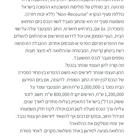
מרגיעה. רוב מוחלט של פוליסות המשכנתא ההפוכה בישראל 
כוללות סעיף הנקרא "Non-Recourse" (ללא זכות חזרה). 
משמעות סעיף זה היא שהחוב מוגבל לשווי הנכס ביום המימוש 
(המכירה). גם אם, בתרחיש תיאורטי, החוב המצטבר עולה על שווי 
הבית, הגוף המממן אינו יכול לדרוש מהיורשים או מהלווים להשלים 
את ההפרש מכיסם הפרטי או מנכסים אחרים. ההגבלה הזו מהווה 
רשת ביטחון קריטית, המבטיחה שההלוואה לא תיצור חובות 
נוספים מעבר לנכס המשועבד.
מה קורה להון העצמי שנותר בנכס?
ההון העצמי שנותר ליורשים הוא פשוט ההפרש בין מחיר המכירה 
של הנכס לבין יתרת החוב הסופית. לדוגמה, אם ביום הפירעון 
הבית נמכר ב-2,000,000 ש"ח והחוב המצטבר עומד על 
1,200,000 ש"ח, היורשים יקבלו 800,000 ש"ח. חשוב לזכור 
ששוק הנדל"ן בישראל התאפיין בעליות מחירים לאורך שנים. 
עליית ערך הנכס פועלת לטובתכם ויכולה לקזז חלק משמעותי 
מגידול החוב, ובמקרים רבים אף להשאיר ליורשים הון עצמי נכבד.
איך ומתי מסלקים את ההלוואה?
ההלוואה מגיעה לפירעון באחד משלושה מקרים: לאחר פטירת 