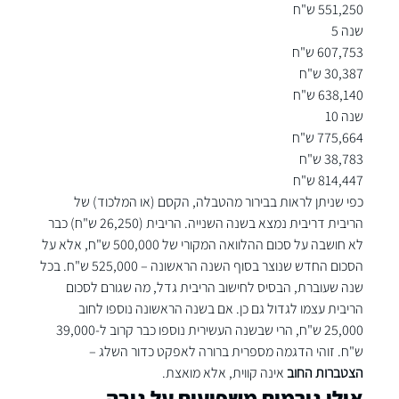
551,250 ש"ח
שנה 5
607,753 ש"ח
30,387 ש"ח
638,140 ש"ח
שנה 10
775,664 ש"ח
38,783 ש"ח
814,447 ש"ח
כפי שניתן לראות בבירור מהטבלה, הקסם (או המלכוד) של 
הריבית דריבית נמצא בשנה השנייה. הריבית (26,250 ש"ח) כבר 
לא חושבה על סכום ההלוואה המקורי של 500,000 ש"ח, אלא על 
הסכום החדש שנוצר בסוף השנה הראשונה – 525,000 ש"ח. בכל 
שנה שעוברת, הבסיס לחישוב הריבית גדל, מה שגורם לסכום 
הריבית עצמו לגדול גם כן. אם בשנה הראשונה נוספו לחוב 
25,000 ש"ח, הרי שבשנה העשירית נוספו כבר קרוב ל-39,000 
ש"ח. זוהי הדגמה מספרית ברורה לאפקט כדור השלג – 
הצטברות החוב
 אינה קווית, אלא מואצת.
אילו גורמים משפיעים על גובה 