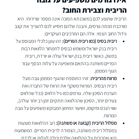
הריבית וצבירת החוב?
הריבית שתוצע לכם במשכנתא הפוכה אינה מספר שרירותי. היא 
מורכבת מכמה גורמים, והבנה שלהם תסייע לכם להעריך את קצב 
גידול החוב הצפוי. אלה הם המרכיבים העיקריים:
ריבית בסיס (כמו ריבית הפריים):
 זהו עוגן כלכלי המבוסס על 
ריבית בנק ישראל ומשמש כבסיס לתמחור הלוואות רבות 
במשק. כאשר ריבית בנק ישראל עולה או יורדת, ריבית 
הפריים משתנה בהתאם ומשפיעה על עלות הכסף עבור 
הגוף המממן.
מרווח מהריבית:
 זוהי התוספת שהגוף המממן גובה מעל 
ריבית הבסיס. המרווח משקף את הרווח של החברה ואת 
הערכת הסיכון שלה. גורמים כמו גיל הלווים (ככל שהלווים 
צעירים יותר, הסיכון שההלוואה תתקיים זמן רב יותר עולה), 
שווי הנכס ומיקומו, ושיעור המימון המבוקש משפיעים על גובה 
המרווח.
מסלול הריבית (קבועה או משתנה):
 רוב ההלוואות מוצעות 
במסלול ריבית משתנה, הצמודה לריבית הפריים. המשמעות 
היא שהריבית על ההלוואה שלכם יכולה לעלות או לרדת 