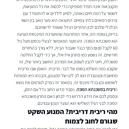
מקצבאות אינה תמיד מספיקה כדי לכסות את כל ההוצאות, 
לשמור על רמת חיים נאותה, לסייע לילדים או להתמודד עם 
צרכים רפואיים בלתי צפויים. התוצאה היא פער כואב בין השווי 
הכלכלי שלכם לבין התזרים הנזיל שעומד לרשותכם.
בדיוק בצומת הזו, אחד הפתרונות שהמערכת הפיננסית מציעה 
הוא משכנתא הפוכה. זהו מוצר המאפשר לבעלי נכסים מעל גיל 
60 לקבל סכום כסף כנגד שעבוד הבית, ללא צורך בהחזרים 
חודשיים. זה נשמע כמו פתרון אידיאלי, אך כדי לקבל החלטה 
מושכלת, חיוני להבין לעומק את המרכיב החשוב ביותר שלו, זה 
שקובע כמה תשלמו בסופו של דבר: הריבית. האופן שבו הריבית 
מחושבת ומצטברת הוא לב ליבו של המנגנון, והבנתו היא המפתח 
לשימוש נכון בכלי פיננסי זה. במאמר זה נפרק לגורמים את נושא 
ה
ריבית במשכנתא הפוכה
, נסביר מדוע החוב גדל עם הזמן, 
ונספק לכם את הידע הדרוש כדי לבחון האם 
פתרון משכנתא 
הפוכה לבני הגיל השלישי
 הוא הצעד הנכון עבורכם.
מהי ריבית דריבית? המנוע השקט 
שגורם לחוב לצמוח