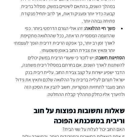
במהלך השנים, בהתאם לשינויים במשק. מסלול בריבית 
קבועה נדיר יותר ומעניק ודאות, אך לרוב יתחיל מנקודת 
פתיחה גבוהה יותר.
משך חיי ההלוואה:
 זהו אולי הגורם הדרמטי ביותר. כפי 
שהדוגמה המספרית הראתה, ככל שההלוואה מתקיימת 
לאורך זמן רב יותר, כך אפקט הריבית דריבית הופך לעוצמתי 
יותר ומאיץ את צבירת החוב באופן משמעותי.
הסתייגות חשובה:
 יש לזכור כי שיעורי הריבית במשק יכולים 
להשתנות לאורך השנים. אם בחרתם במסלול ריבית משתנה, 
הדבר ישפיע ישירות על קצב צבירת החוב. עליית ריבית בנק 
ישראל תגרום לעלייה בריבית על ההלוואה שלכם ותאיץ את גידול 
החוב מעבר לתחזיות המקוריות. חשוב להבין את הסיכון הזה 
ולהיערך אליו כחלק מתהליך קבלת ההחלטה.

שאלות ותשובות נפוצות על חוב 
וריבית במשכנתא הפוכה
האם החוב יכול לעלות על שווי הבית?
זו אחת השאלות החשובות והמטרידות ביותר, והתשובה עליה 