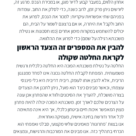
אחרון הלווים, במעבר קבוע לדיור מוגן, או במכירת הנכס. מרגע זה, 
ליורשים ניתן פרק זמן, לרוב כשנה, כדי לסלק את החוב. עומדות 
בפניהם שתי אפשרויות עיקריות: למכור את הנכס, לפרוע את 
החוב ולקבל את היתרה, או אם ברצונם לשמור על הבית, הם 
יכולים להשתמש במקורות מימון אחרים (כמו חסכונות או נטילת 
משכנתא רגילה על שמם) כדי לפרוע את ההלוואה.
להבין את המספרים זה הצעד הראשון 
לקראת החלטה שקולה
החלטה על נטילת משכנתא הפוכה היא החלטה כלכלית ורגשית 
משמעותית. המפתח לקבלת החלטה נכונה אינו לפחד ממנגנון 
הריבית, אלא להבין אותו לעומק. ריבית דריבית היא כלי פיננסי 
עוצמתי, וכאשר מבינים כיצד הוא פועל, ניתן לתכנן את הצעדים 
בצורה מושכלת, להעריך את הסיכונים ולוודא שהפתרון אכן עונה 
על הצרכים שלכם לאורך זמן. משכנתא הפוכה יכולה להיות פתרון 
מצוין המאפשר איכות חיים וביטחון כלכלי, אך היא אינה מתאימה 
לכל אחד ודורשת בחינה אישית, מעמיקה ואחראית.
אנו בצוות 'פתרונות' מאמינים שליווי מקצועי, סבלני ואמפתי הוא 
הכרחי בתהליך כזה. אנו מבינים את המורכבות והרגישות, ונמצאים 