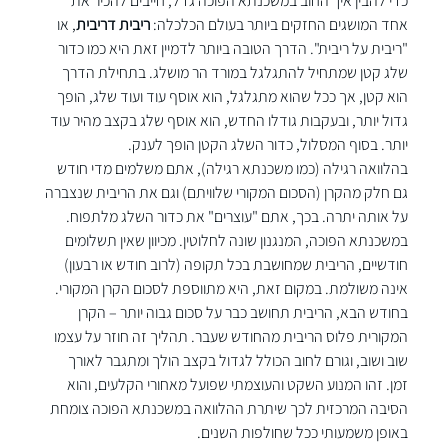
כדי להבין איך החוב במשכנתא הפוכה גדל, חייבים להכיר את 
אחד המושגים החזקים ביותר בעולם הכלכלה: 
ריבית דריבית
, או 
"ריבית על ריבית". הדרך הטובה ביותר לדמיין זאת היא כמו כדור 
שלג קטן שמתחיל להתגלגל במורד הר מושלג. בתחילת הדרך 
הוא קטן, אך ככל שהוא מתגלגל, הוא אוסף עוד ועוד שלג, הופך 
גדול יותר, ובעקבות גודלו החדש, הוא אוסף שלג בקצב מהיר עוד 
יותר. בסוף המסלול, כדור השלג הקטן הופך לענק.
בהלוואה רגילה (כמו משכנתא רגילה), אתם משלמים מדי חודש 
גם חלק מהקרן (הסכום המקורי שלוויתם) וגם את הריבית שנצברה 
על אותה יתרה. בכך, אתם "עוצרים" את כדור השלג מלתפוח. 
במשכנתא הפוכה, המנגנון שונה לחלוטין. מכיוון שאין תשלומים 
חודשיים, הריבית שמחושבת בכל תקופה (לרוב חודש או רבעון) 
אינה משולמת. במקום זאת, היא מתווספת לסכום הקרן המקורי. 
בחודש הבא, הריבית תחושב כבר על סכום גבוה יותר – הקרן 
המקורית פלוס הריבית מהחודש שעבר. תהליך זה חוזר על עצמו 
שוב ושוב, וגורם לחוב הכולל לגדול בקצב הולך ומתגבר לאורך 
זמן. זהו המנוע השקט והעוצמתי שפועל מאחורי הקלעים, והוא 
הסיבה המרכזית לכך שיתרת ההלוואה במשכנתא הפוכה צומחת 
באופן משמעותי ככל שחולפות השנים.