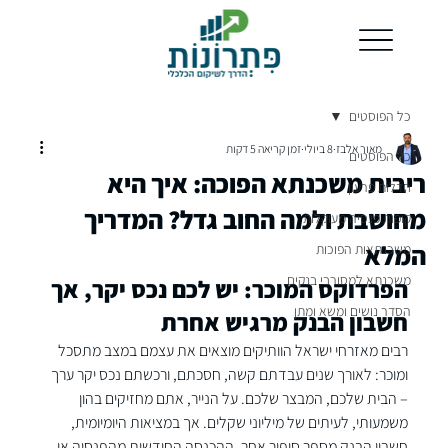
כל הפוסטים
מאור אלבז
8 ביולי
זמן קריאה 5 דקות
כל הפוסטים
ריבית משכנתא הפוכה: איך היא
חדלות פרעון
מחושבת ולמה החוב גדל? המדריך
קופות פנסיה מעוקלות
המלא
משכנתאות הפוכות
משכנתא למסורבי בנקים
הפרדוקס המוכר: יש לכם נכס יקר, אך 
הסדר נושים ומשא ומתן
חשבון הבנק מרגיש אחרת
רבים מאזרחי ישראל הוותיקים מוצאים את עצמם במצב מתסכל 
ומוכר: לאורך שנים עבדתם קשה, חסכתם, ורכשתם נכס יקר ערך 
– הבית שלכם, המבצר שלכם. על הנייר, אתם מחזיקים בהון 
משמעותי, לעיתים של מיליוני שקלים. אך במציאות היומיומית, 
חשבון הבנק מספר סיפור אחר. ההכנסה החודשית מהפנסיה או 